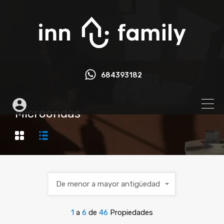
684393182
Microondas
De menor a mayor antigüedad
1
a
6
de
46
Propiedades