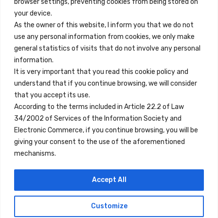
browser settings, preventing cookies from being stored on
Enlaces Rápidos
your device.
Contacto
As the owner of this website, I inform you that we do not
use any personal information from cookies, we only make
Nota Legal
general statistics of visits that do not involve any personal
Términos y Condiciones
information.
It is very important that you read this cookie policy and
Política de Privacidad
understand that if you continue browsing, we will consider
Ver Alojamientos
that you accept its use.
According to the terms included in Article 22.2 of Law
Accesibilidad
34/2002 of Services of the Information Society and
Blog
Electronic Commerce, if you continue browsing, you will be
giving your consent to the use of the aforementioned
mechanisms.
Ubicaciones
Accept All
Madrid
Segovia
Customize
Copyright © 2023 Inn Family