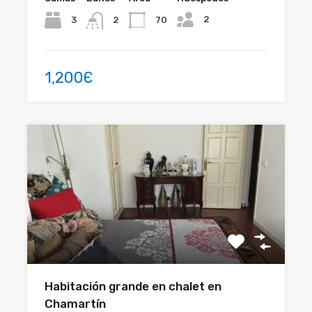
2
3
70
2
1,200Є
Habitación grande en chalet en
Chamartín