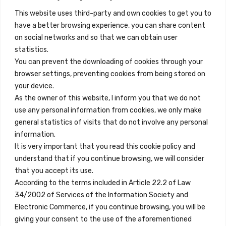
This website uses third-party and own cookies to get you to
+34 684 39 31 82
have a better browsing experience, you can share content
on social networks and so that we can obtain user
info@innfamily.com
statistics.
You can prevent the downloading of cookies through your
browser settings, preventing cookies from being stored on
Enlaces Rápidos
your device.
Contacto
As the owner of this website, I inform you that we do not
use any personal information from cookies, we only make
Nota Legal
general statistics of visits that do not involve any personal
Términos y Condiciones
information.
It is very important that you read this cookie policy and
Política de Privacidad
understand that if you continue browsing, we will consider
Ver Alojamientos
that you accept its use.
According to the terms included in Article 22.2 of Law
Accesibilidad
34/2002 of Services of the Information Society and
Blog
Electronic Commerce, if you continue browsing, you will be
giving your consent to the use of the aforementioned