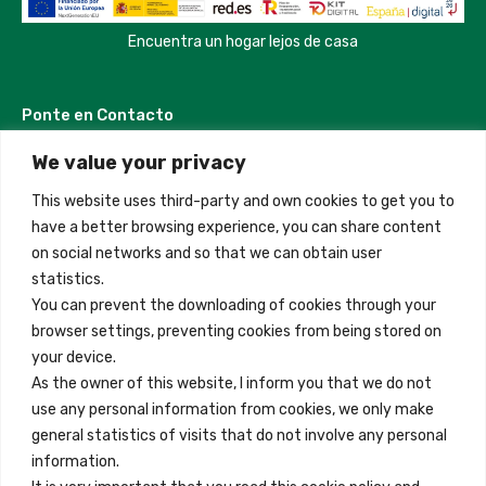
Encuentra un hogar lejos de casa
Ponte en Contacto
We value your privacy
Madrid, Spain
This website uses third-party and own cookies to get you to
+34 684 39 31 82
have a better browsing experience, you can share content
on social networks and so that we can obtain user
info@innfamily.com
statistics.
You can prevent the downloading of cookies through your
browser settings, preventing cookies from being stored on
Enlaces Rápidos
your device.
Contacto
As the owner of this website, I inform you that we do not
use any personal information from cookies, we only make
Nota Legal
general statistics of visits that do not involve any personal
Términos y Condiciones
information.