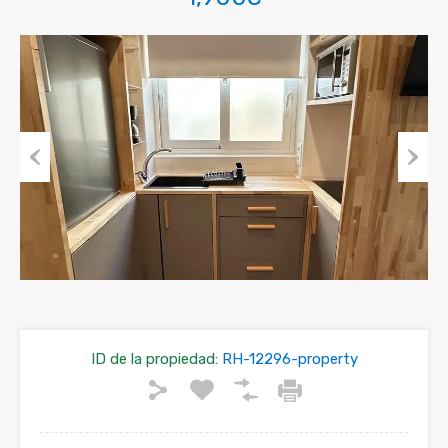
Ir
Siguien
atrás
ID de la propiedad:
RH-12296-property