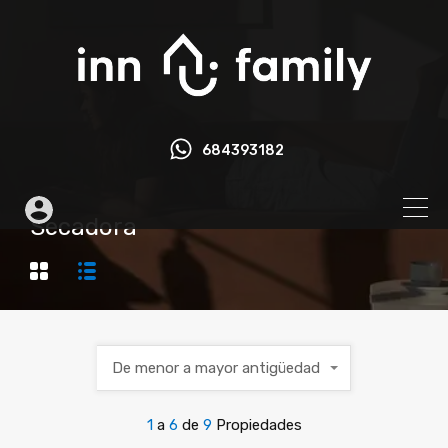
684393182
Secadora
De menor a mayor antigüedad
1
a
6
de
9
Propiedades