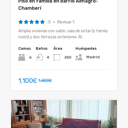
Piso en familia en barrio Almagro-
Chamberí
5
Revisar 1
Amplia vivienda con salón, sala de estar (o family
room) y dos terrazas exteriores. Al…
Camas
Baños
Área
Huéspedes
Madrid
6
250
4
1,100Є
1,400Є