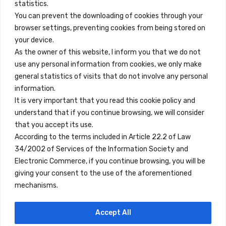
info@innfamily.com
statistics.
You can prevent the downloading of cookies through your
browser settings, preventing cookies from being stored on
Enlaces Rápidos
your device.
Contacto
As the owner of this website, I inform you that we do not
use any personal information from cookies, we only make
Nota Legal
general statistics of visits that do not involve any personal
Términos y Condiciones
information.
It is very important that you read this cookie policy and
Política de Privacidad
understand that if you continue browsing, we will consider
Ver Alojamientos
that you accept its use.
According to the terms included in Article 22.2 of Law
Accesibilidad
34/2002 of Services of the Information Society and
Blog
Electronic Commerce, if you continue browsing, you will be
giving your consent to the use of the aforementioned
mechanisms.
Ubicaciones
Accept All
Madrid
Segovia