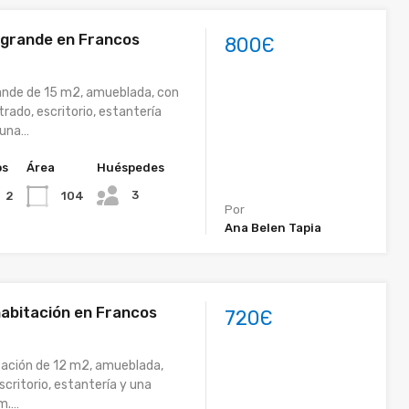
 grande en Francos
800Є
ande de 15 m2, amueblada, con
rado, escritorio, estantería
 una…
os
Área
Huéspedes
3
104
2
Por
Ana Belen Tapia
abitación en Francos
720Є
tación de 12 m2, amueblada,
scritorio, estantería y una
m.…