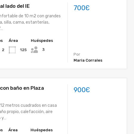
l lado del IE
700Є
nfortable de 10 m2 con grandes
, silla, cama, estanterías,
V…
os
Área
Huéspedes
3
125
2
Por
Maria Corrales
 con baño en Plaza
900Є
 12 metros cuadrados en casa
año propio, calefacción, aire
o y…
os
Área
Huéspedes