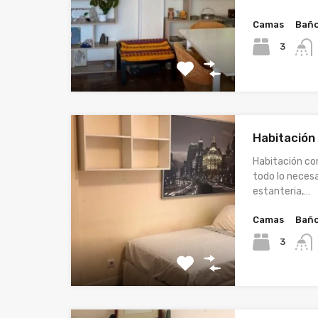
Camas
Bañ
3
Habitación 
Habitación co
todo lo necesa
estanteria,…
Camas
Bañ
3