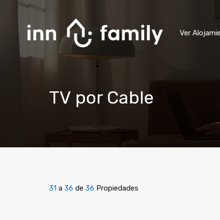
Ver Alojami
TV por Cable
31
a
36
de
36
Propiedades