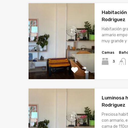
Habitación
Rodriguez
Habitación gr
armario empot
muy grande y
Camas
Bañ
3
Luminosa h
Rodriguez
Preciosa habi
con armario, e
cama de 110c