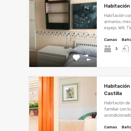
Habitación a
Habitación co
armarios, mesa
espejo, Wifi, T
Camas
Bañ
3
Habitación
Castilla
Habitación de
familiar con b
acondicionad
Camas
Bañ