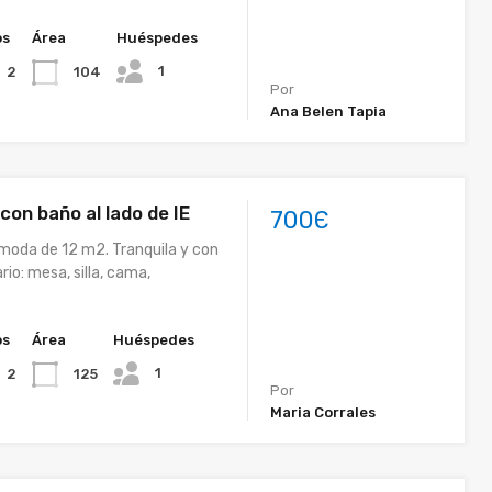
os
Área
Huéspedes
1
104
2
Por
Ana Belen Tapia
con baño al lado de IE
700Є
moda de 12 m2. Tranquila y con
rio: mesa, silla, cama,
os
Área
Huéspedes
1
125
2
Por
Maria Corrales