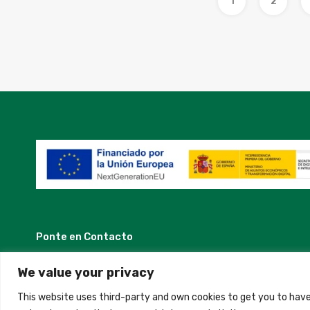
1
2
Ponte en Contacto
Madrid, Spain
We value your privacy
This website uses third-party and own cookies to get you to have
+34 684 39 31 82