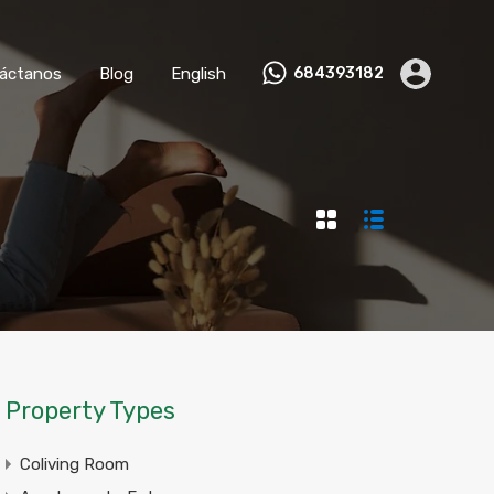
nviértete en Anfitrión
Contáctanos
Blog
English
áctanos
Blog
English
684393182
Property Types
Coliving Room