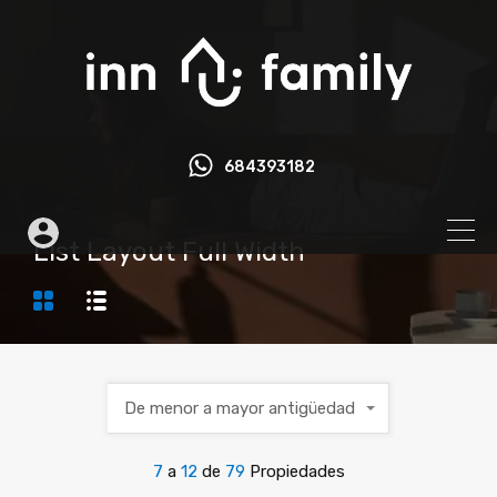
684393182
List Layout Full Width
De menor a mayor antigüedad
7
a
12
de
79
Propiedades