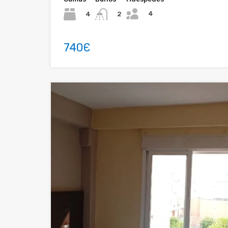
4
4
2
740Є