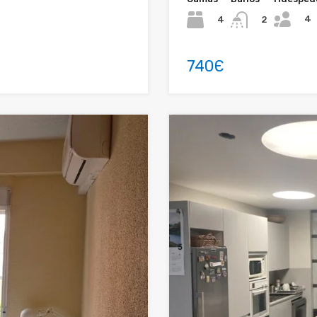
4
4
2
740Є