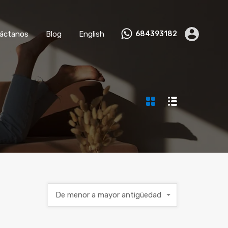
nviértete en Anfitrión
Contáctanos
Blog
English
áctanos
Blog
English
684393182
De menor a mayor antigüedad