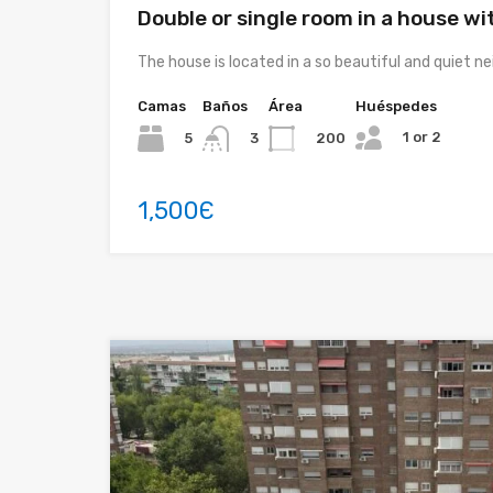
Double or single room in a house w
The house is located in a so beautiful and quiet n
Camas
Baños
Área
Huéspedes
1 or 2
5
200
3
1,500Є