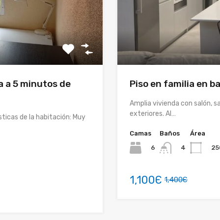
a a 5 minutos de
Piso en familia en 
Amplia vivienda con salón, s
exteriores. Al…
sticas de la habitación: Muy
Camas
Baños
Área
6
25
4
1,100Є
1,400Є