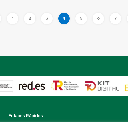
1
2
3
4
5
6
7
Enlaces Rápidos
Contacto
Nota Legal