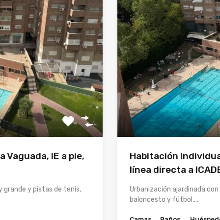
a Vaguada, IE a pie,
Habitación Individua
línea directa a ICAD
 grande y pistas de tenis,
Urbanización ajardinada con 
baloncesto y fútbol.…
Camas
Baños
Huésped