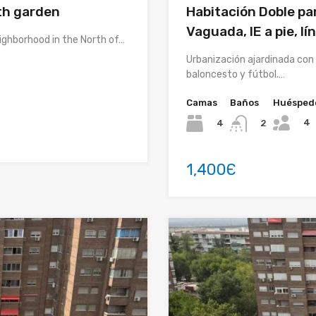
ith garden
Habitación Doble pa
Vaguada, IE a pie, l
eighborhood in the North of…
Urbanización ajardinada con 
baloncesto y fútbol.…
Camas
Baños
Huésped
4
4
2
1,400Є