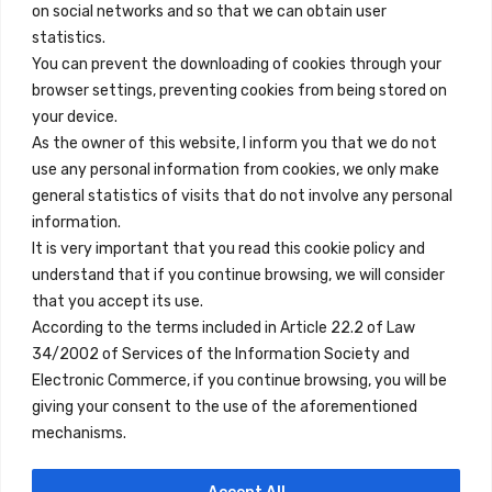
on social networks and so that we can obtain user
info@innfamily.com
statistics.
You can prevent the downloading of cookies through your
browser settings, preventing cookies from being stored on
Enlaces Rápidos
your device.
Contacto
As the owner of this website, I inform you that we do not
use any personal information from cookies, we only make
Nota Legal
general statistics of visits that do not involve any personal
Términos y Condiciones
information.
It is very important that you read this cookie policy and
Política de Privacidad
understand that if you continue browsing, we will consider
Ver Alojamientos
that you accept its use.
According to the terms included in Article 22.2 of Law
Accesibilidad
34/2002 of Services of the Information Society and
Blog
Electronic Commerce, if you continue browsing, you will be
giving your consent to the use of the aforementioned
mechanisms.
Ubicaciones