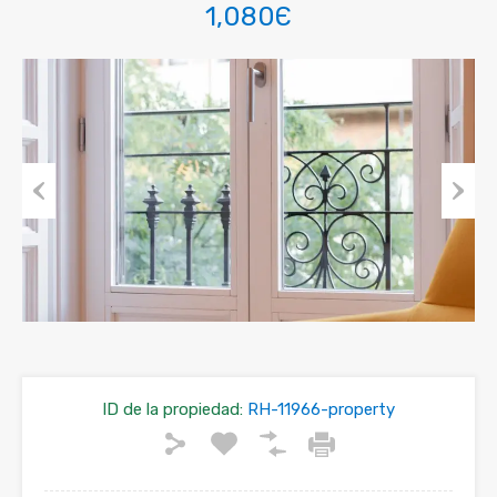
1,080Є
Ir
Siguien
atrás
ID de la propiedad:
RH-11966-property