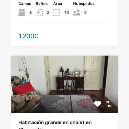
Camas
Baños
Área
Huéspedes
2
3
70
2
1,200Є
Habitación grande en chalet en