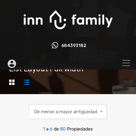
684393182
List Layout Full Width
De menor a mayor antigüedad
1
a
6
de
80
Propiedades