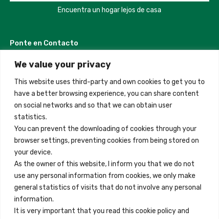
Encuentra un hogar lejos de casa
Ponte en Contacto
We value your privacy
Madrid, Spain
This website uses third-party and own cookies to get you to
+34 684 39 31 82
have a better browsing experience, you can share content
on social networks and so that we can obtain user
info@innfamily.com
statistics.
You can prevent the downloading of cookies through your
browser settings, preventing cookies from being stored on
Enlaces Rápidos
your device.
Contacto
As the owner of this website, I inform you that we do not
use any personal information from cookies, we only make
Nota Legal
general statistics of visits that do not involve any personal
Términos y Condiciones
information.
It is very important that you read this cookie policy and
Política de Privacidad