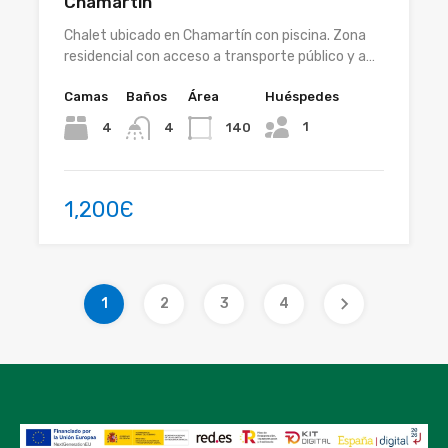
Chamartín
Chalet ubicado en Chamartín con piscina. Zona
residencial con acceso a transporte público y a…
Camas
Baños
Área
Huéspedes
1
4
140
4
1,200Є
1
2
3
4