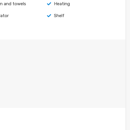
en and towels
Heating
rator
Shelf