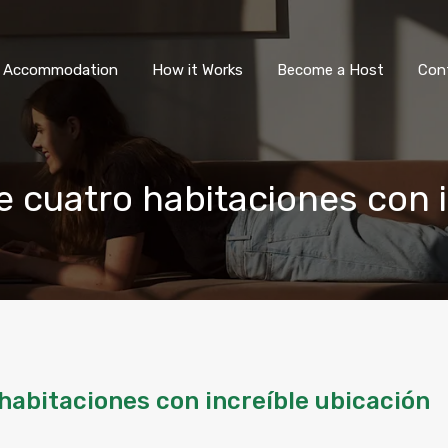
All Accommodation
How it Wor
l Accommodation
How it Works
Become a Host
Con
e cuatro habitaciones con 
habitaciones con increíble ubicación