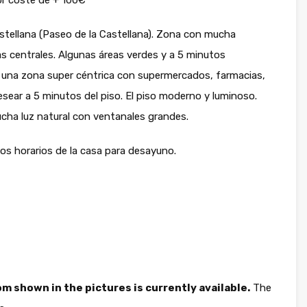
por coste de + 100€
astellana (Paseo de la Castellana). Zona con mucha
as centrales. Algunas áreas verdes y a 5 minutos
 una zona super céntrica con supermercados, farmacias,
esear a 5 minutos del piso. El piso moderno y luminoso.
ucha luz natural con ventanales grandes.
los horarios de la casa para desayuno.
m shown in the pictures is currently available.
The