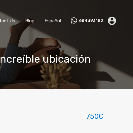
ks
Become a Host
Contact Us
Blog
Español
tact Us
Blog
Español
684393182
increíble ubicación
750Є