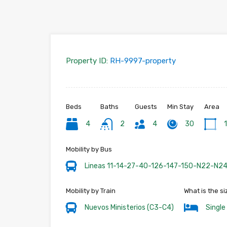
Property ID:
RH-9997-property
Beds
Baths
Guests
Min Stay
Area
4
2
4
30
Mobility by Bus
Lineas 11-14-27-40-126-147-150-N22-N2
Mobility by Train
What is the s
Nuevos Ministerios (C3-C4)
Single