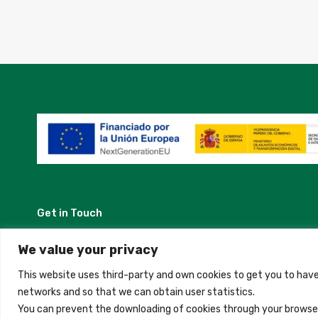
Get in Touch
Madrid, Spain
We value your privacy
This website uses third-party and own cookies to get you to have
+34 684 39 31 82
networks and so that we can obtain user statistics.
You can prevent the downloading of cookies through your browser
info@innfamily.com