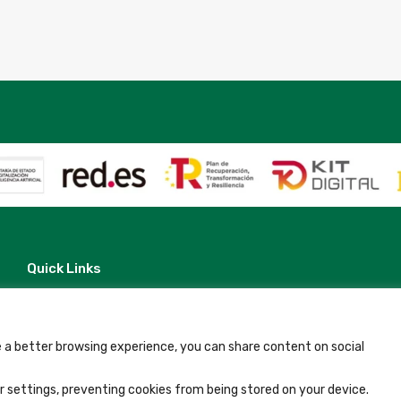
Quick Links
Contact
Legal Note
Terms and Conditions
Privacy Policy
 a better browsing experience, you can share content on social
All Accommodation
Accessibility
 settings, preventing cookies from being stored on your device.
Blog