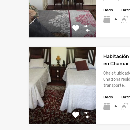
Beds
Bat
4
Habitación 
en Chamar
Chalet ubicad
una zona resi
transporte…
Beds
Bat
4