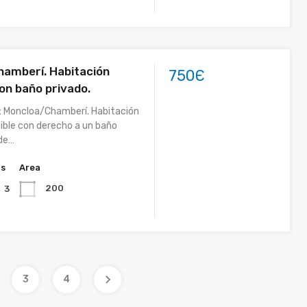
amberí. Habitación
750Є
con baño privado.
: Moncloa/Chamberí. Habitación
nible con derecho a un baño
 de…
hs
Area
200
3
3
4