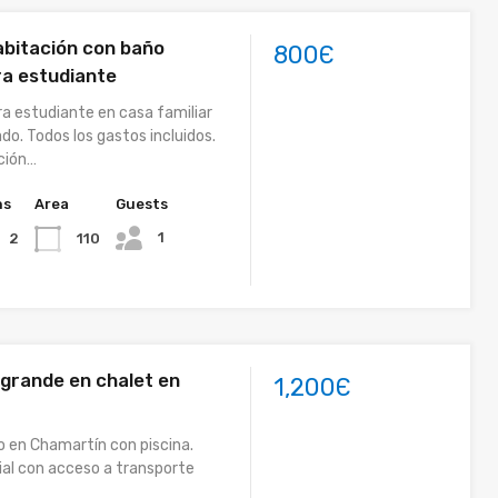
abitación con baño
800Є
ra estudiante
ra estudiante en casa familiar
do. Todos los gastos incluidos.
ción…
hs
Area
Guests
1
110
2
 grande en chalet en
1,200Є
o en Chamartín con piscina.
ial con acceso a transporte