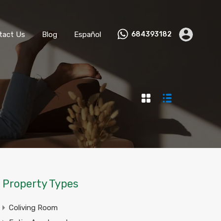
ks
Become a Host
Contact Us
Blog
Español
tact Us
Blog
Español
684393182
Property Types
Coliving Room