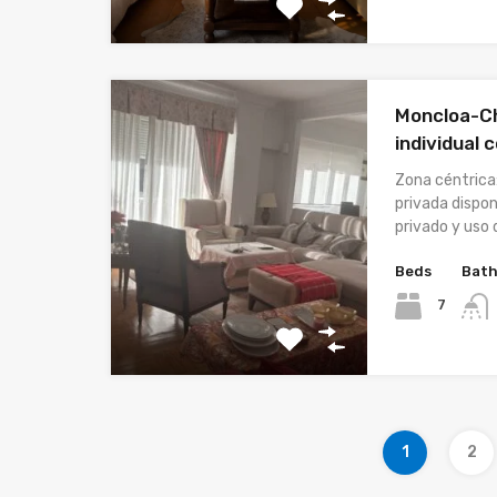
Moncloa-Ch
individual 
Zona céntrica
privada dispo
privado y uso
Beds
Bat
7
1
2