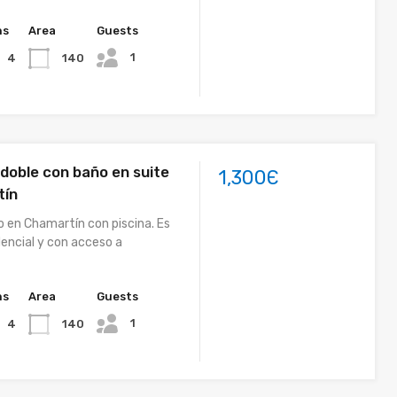
hs
Area
Guests
1
140
4
doble con baño en suite
1,300Є
tín
o en Chamartín con piscina. Es
dencial y con acceso a
hs
Area
Guests
1
140
4