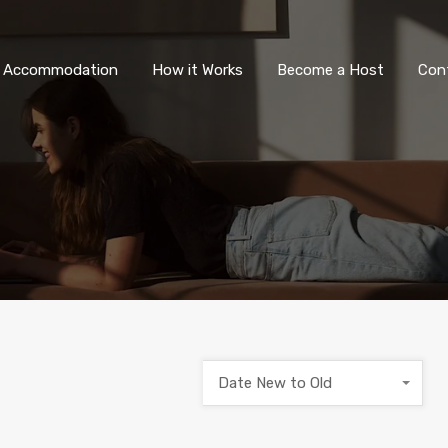
All Accommodation
How it Wor
l Accommodation
How it Works
Become a Host
Con
Date New to Old