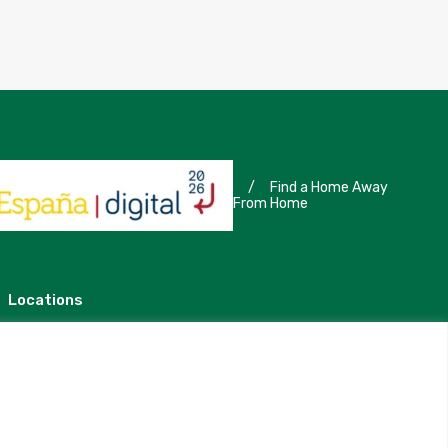
/
Find a Home Away
From Home
Locations
Madrid
Segovia