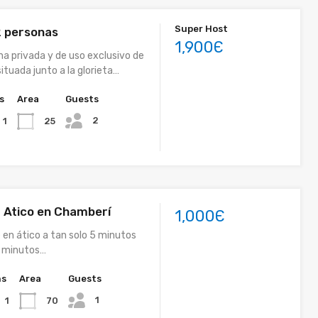
Super Host
2 personas
1,900Є
a privada y de uso exclusivo de
situada junto a la glorieta…
s
Area
Guests
2
25
1
– Atico en Chamberí
1,000Є
 en ático a tan solo 5 minutos
2 minutos…
hs
Area
Guests
1
70
1