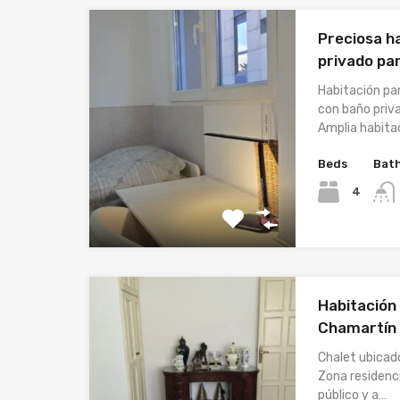
Preciosa h
privado pa
Habitación pa
con baño priva
Amplia habita
Beds
Bat
4
Habitación
Chamartín
Chalet ubicad
Zona residenc
público y a…