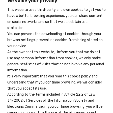
We value your privacy
Madrid, Spain
This website uses third-party and own cookies to get you to
+34 684 39 31 82
have a better browsing experience, you can share content
on social networks and so that we can obtain user
info@innfamily.com
statistics.
You can prevent the downloading of cookies through your
browser settings, preventing cookies from being stored on
Enlaces Rápidos
your device.
Contacto
As the owner of this website, I inform you that we do not
use any personal information from cookies, we only make
Nota Legal
general statistics of visits that do not involve any personal
Términos y Condiciones
information.
It is very important that you read this cookie policy and
Política de Privacidad
understand that if you continue browsing, we will consider
Ver Alojamientos
that you accept its use.
According to the terms included in Article 22.2 of Law
Accesibilidad
34/2002 of Services of the Information Society and
Blog
Electronic Commerce, if you continue browsing, you will be
giving your consent to the use of the aforementioned