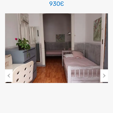
930Є
Ir
Siguien
atrás