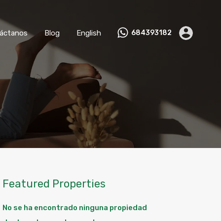
nviértete en Anfitrión
Contáctanos
Blog
English
áctanos
Blog
English
684393182
Featured Properties
No se ha encontrado ninguna propiedad