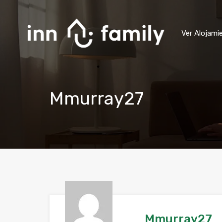
Ver Alojami
Mmurray27
Mmurray27