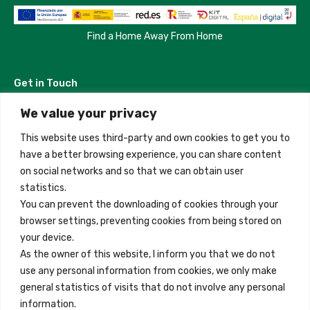
Find a Home Away From Home
Get in Touch
We value your privacy
Madrid, Spain
This website uses third-party and own cookies to get you to
+34 684 39 31 82
have a better browsing experience, you can share content
on social networks and so that we can obtain user
info@innfamily.com
statistics.
You can prevent the downloading of cookies through your
browser settings, preventing cookies from being stored on
Quick Links
your device.
Contact
As the owner of this website, I inform you that we do not
use any personal information from cookies, we only make
Legal Note
general statistics of visits that do not involve any personal
Terms and Conditions
information.