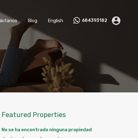
nviértete en Anfitrión
Contáctanos
Blog
English
áctanos
Blog
English
684393182
Featured Properties
No se ha encontrado ninguna propiedad