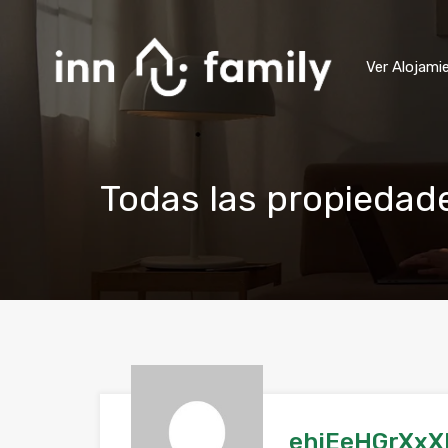
Ver Alojami
Todas las propiedad
ehjEeHGrXxX