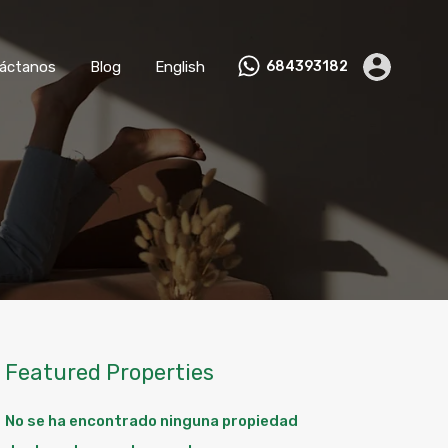
nviértete en Anfitrión
Contáctanos
Blog
English
áctanos
Blog
English
684393182
Featured Properties
No se ha encontrado ninguna propiedad