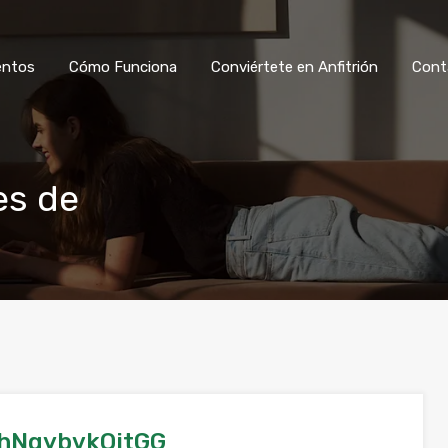
Ver Alojamientos
Cómo Funciona
Co
entos
Cómo Funciona
Conviértete en Anfitrión
Cont
es de
hNgybvkOitGG